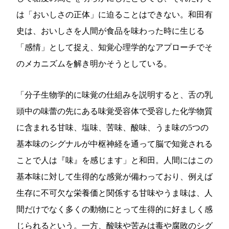
は「おいしさの正体」に迫ることはできない。和田有
史は、おいしさを人間が食品を味わった時に生じる
「感情」として捉え、知覚心理学的なアプローチでそ
のメカニズムを解き明かそうとしている。
「分子生物学的に味覚の仕組みを説明すると、舌の乳
頭中の味蕾の先にある味覚受容体で受容した化学物質
に含まれる甘味、塩味、苦味、酸味、うま味の5つの
基本味のシグナルが中枢神経を通って脳で知覚される
ことで人は『味』を感じます」と和田。人間にはこの
基本味に対して生得的な感覚が備わっており、例えば
生存に不可欠な栄養価と関係する甘味やうま味は、人
間だけでなく多くの動物にとって生得的に好ましく感
じられるという。一方、酸味や苦みは毒や腐敗のシグ