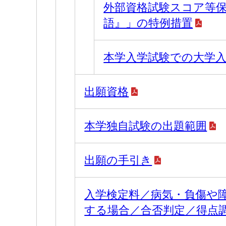
外部資格試験スコア等
語』」の特例措置
本学入学試験での大学
出願資格
本学独自試験の出題範囲
出願の手引き
入学検定料／病気・負傷や
する場合／合否判定／得点