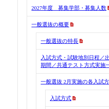
2027年度 募集学部・募集人数
一般選抜の概要
一般選抜の特長
入試方式・試験地別日程／
期間／共通テスト方式実施
一般選抜 2月実施の各入試
入試方式