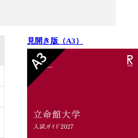
見開き版（A3）