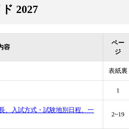
 2027
ペー
内容
ジ
表紙裏
1
長、入試方式・試験地別日程、一
2~19