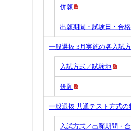
併願
出願期間・試験日・合格
一般選抜 3月実施の各入試
入試方式／試験地
併願
一般選抜 共通テスト方式の
入試方式／出願期間・合