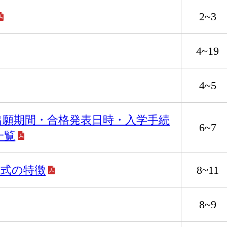
2~3
4~19
4~5
出願期間・合格発表日時・入学手続
6~7
一覧
方式の特徴
8~11
8~9