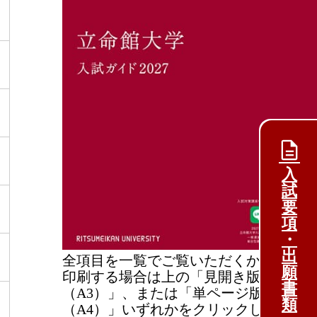
入
試
要
項
・
出
全項目を一覧でご覧いただくか
願
印刷する場合は上の「見開き版
書
（A3）」、または「単ページ版
類
（A4）」いずれかをクリックし