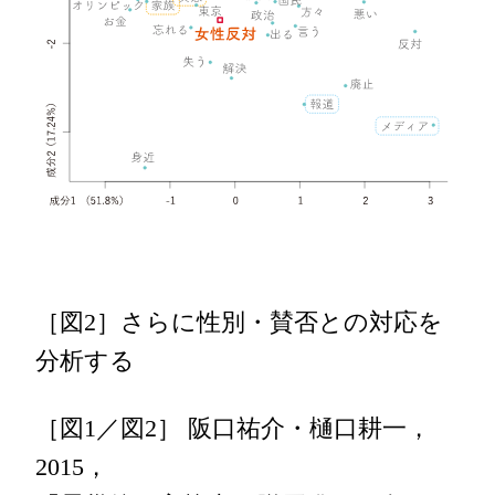
［図2］さらに性別・賛否との対応を
分析する
［図1／図2］ 阪口祐介・樋口耕一，
2015，