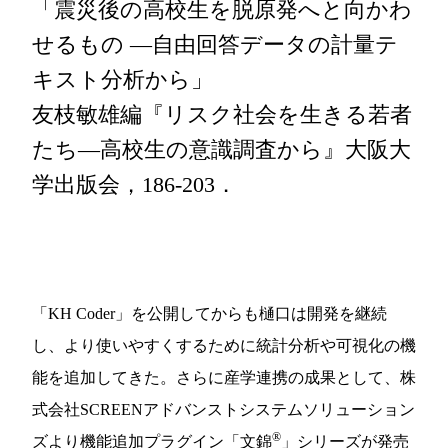
「震災後の高校生を脱原発へと向かわ
せるもの ―自由回答データの計量テ
キスト分析から」
友枝敏雄編『リスク社会を生きる若者
たち―高校生の意識調査から』大阪大
学出版会，186-203．
「KH Coder」を公開してからも樋口は開発を継続
し、より使いやすくするために統計分析や可視化の機
能を追加してきた。さらに産学連携の成果として、株
式会社SCREENアドバンストシステムソリューション
®
ズより機能追加プラグイン「文錦
」シリーズが発売