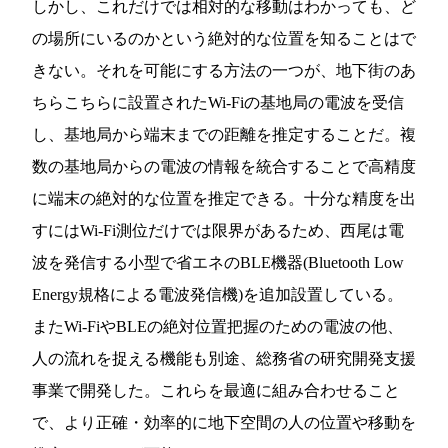
しかし、これだけでは相対的な移動はわかっても、ど
の場所にいるのかという絶対的な位置を知ることはで
きない。それを可能にする方法の一つが、地下街のあ
ちらこちらに設置されたWi-Fiの基地局の電波を受信
し、基地局から端末までの距離を推定することだ。複
数の基地局からの電波の情報を統合することで高精度
に端末の絶対的な位置を推定できる。十分な精度を出
すにはWi-Fi測位だけでは限界があるため、西尾は電
波を発信する小型で省エネのBLE機器(Bluetooth Low
Energy規格による電波発信機)を追加設置している。
またWi-FiやBLEの絶対位置把握のための電波の他、
人の流れを捉える機能も別途、総務省の研究開発支援
事業で開発した。これらを最適に組み合わせること
で、より正確・効率的に地下空間の人の位置や移動を