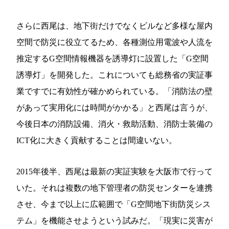
さらに西尾は、地下街だけでなくビルなど多様な屋内
空間で防災に役立てるため、各種測位用電波や人流を
推定するG空間情報機器を誘導灯に設置した「G空間
誘導灯」を開発した。これについても総務省の実証事
業ですでに有効性が確かめられている。「消防法の壁
があって実用化には時間がかかる」と西尾は言うが、
今後日本の消防設備、消火・救助活動、消防士装備の
ICT化に大きく貢献することは間違いない。
2015年後半、西尾は最新の実証実験を大阪市で行って
いた。それは複数の地下管理者の防災センターを連携
させ、今まで以上に広範囲で「G空間地下街防災シス
テム」を機能させようという試みだ。「現実に災害が