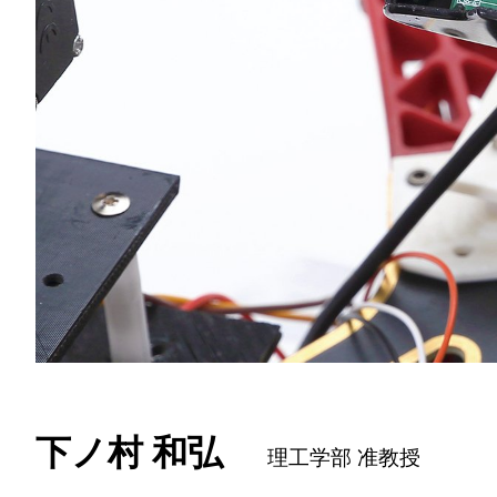
下ノ村 和弘
理工学部 准教授