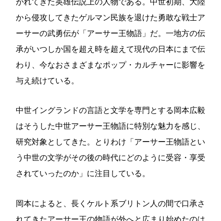
がれてきた英雄伝説上の人物である。中世初期、大陸
から侵攻してきたゲルマン民族を退けた勇敢な戦士ア
ーサーの武勇伝が「アーサー王物語」だ。一地方の伝
承がいつしか国を超え時を超えて現代の日本にまで伝
わり、今なおさまざまなポップ・カルチャーに影響を
与え続けている。
中世イングランドの言語と文学を専門とする岡本広毅
はそうした中世アーサー王物語に特別な魅力を感じ、
研究対象としてきた。とりわけ「アーサー王物語とい
う中世の文学がその後の時代にどのように受容・享受
されていったのか」に注目している。
岡本によると、長くケルト系ブリトン人の間で口承さ
れてきたアーサー王の物語が外へと広まり始めたのは