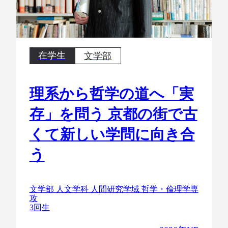
在学生
文学部
理系から哲学の道へ「実
存」を問う 京都の街で古
くて新しい学問に向き合
う
文学部 人文学科 人間研究学域 哲学・倫理学専
攻
3回生